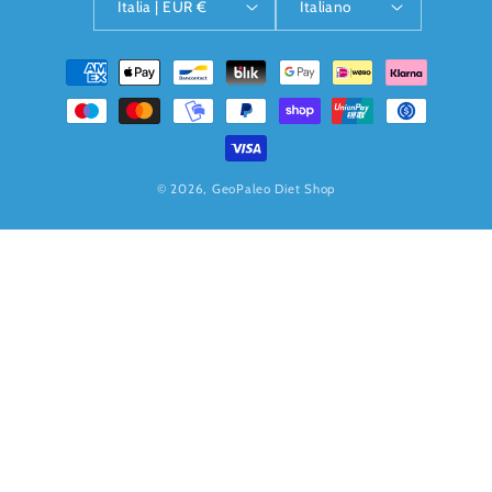
Italia | EUR €
Italiano
Metodi
di
pagamento
© 2026,
GeoPaleo Diet Shop