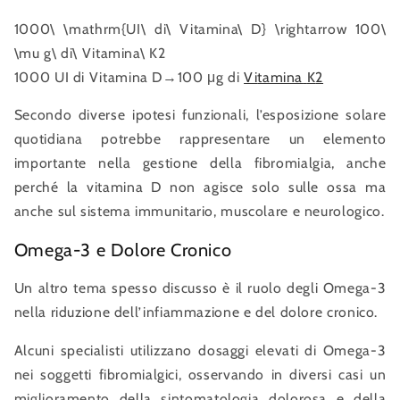
1000\ \mathrm{UI\ di\ Vitamina\ D} \rightarrow 100\
\mu g\ di\ Vitamina\ K2
1000
UI
di
Vitamina
D
→
100
μg
d
i
Vi
t
amina
K
2
Secondo diverse ipotesi funzionali, l’esposizione solare
quotidiana potrebbe rappresentare un elemento
importante nella gestione della fibromialgia, anche
perché la vitamina D non agisce solo sulle ossa ma
anche sul sistema immunitario, muscolare e neurologico.
Omega-3 e Dolore Cronico
Un altro tema spesso discusso è il ruolo degli Omega-3
nella riduzione dell’infiammazione e del dolore cronico.
Alcuni specialisti utilizzano dosaggi elevati di Omega-3
nei soggetti fibromialgici, osservando in diversi casi un
miglioramento della sintomatologia dolorosa e della