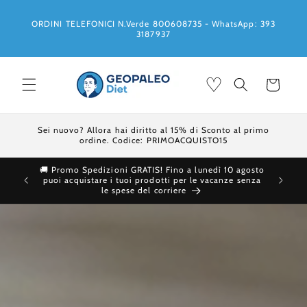
Vai
direttamente
ai contenuti
ORDINI TELEFONICI N.Verde 800608735 - WhatsApp: 393
3187937
♡
Carrello
Sei nuovo? Allora hai diritto al 15% di Sconto al primo
ordine. Codice: PRIMOACQUISTO15
🚚 Promo Spedizioni GRATIS! Fino a lunedì 10 agosto
Ti 
puoi acquistare i tuoi prodotti per le vacanze senza
le spese del corriere