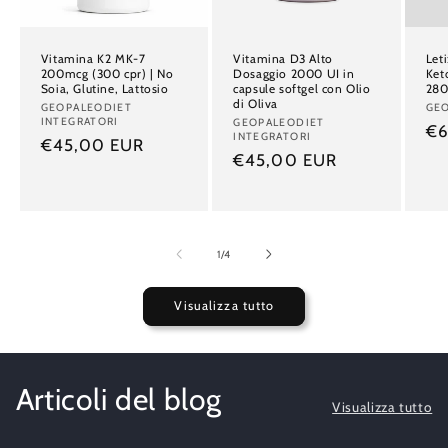
Vitamina K2 MK-7
Vitamina D3 Alto
Let
200mcg (300 cpr) | No
Dosaggio 2000 UI in
Ket
Soia, Glutine, Lattosio
capsule softgel con Olio
280
di Oliva
Produttore:
GEOPALEODIET
Pro
GE
INTEGRATORI
Produttore:
GEOPALEODIET
Pr
€6
INTEGRATORI
Prezzo
€45,00 EUR
di
Prezzo
€45,00 EUR
di
lis
di
listino
listino
su
1
/
4
Visualizza tutto
Articoli del blog
Visualizza tutto