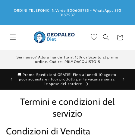
Vai
direttamente
ORDINI TELEFONICI N.Verde 800608735 - WhatsApp: 393
ai contenuti
3187937
♡
Carrello
Sei nuovo? Allora hai diritto al 15% di Sconto al primo
ordine. Codice: PRIMOACQUISTO15
🚚 Promo Spedizioni GRATIS! Fino a lunedì 10 agosto
Ti 
puoi acquistare i tuoi prodotti per le vacanze senza
le spese del corriere
Termini e condizioni del
servizio
Condizioni di Vendita