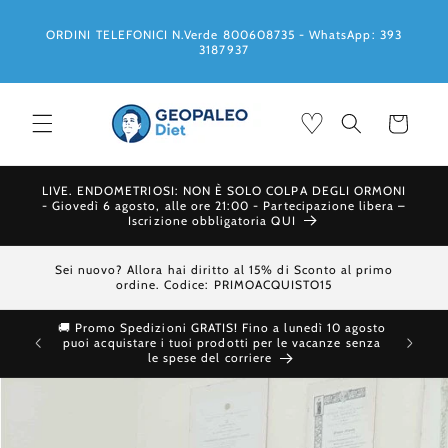
Vai
direttamente
ORDINI TELEFONICI N.Verde 800608735 - WhatsApp: 393
ai contenuti
3187937
♡
Carrello
LIVE. ENDOMETRIOSI: NON È SOLO COLPA DEGLI ORMONI
- Giovedì 6 agosto, alle ore 21:00 - Partecipazione libera –
Iscrizione obbligatoria QUI
Sei nuovo? Allora hai diritto al 15% di Sconto al primo
ordine. Codice: PRIMOACQUISTO15
🚚 Promo Spedizioni GRATIS! Fino a lunedì 10 agosto
Ti 
puoi acquistare i tuoi prodotti per le vacanze senza
le spese del corriere