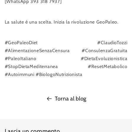
[WhatsApp 393 318 7937]
La salute è una scelta. Inizia la rivoluzione GeoPaleo.
#GeoPaleoDiet #ClaudioTozzi
#AlimentazioneSenzaCensura #ConsulenzaGratuita
#PaleoItaliano #DietaEvoluzionistica
#StopDietaMediterranea #ResetMetabolico
#Autoimmuni #BiologoNutrizionista
Torna al blog
Lascia un commento