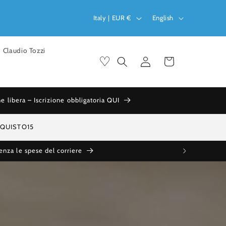
C
L
Italy | EUR €
English
o
a
u
n
Claudio Tozzi
Log
♡
n
g
Cart
in
t
u
r
a
ibera – Iscrizione obbligatoria QUI
y
g
/
e
ACQUISTO15
r
enza le spese del corriere
e
g
i
o
n