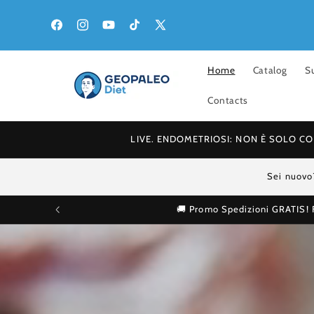
Skip to
content
Facebook
Instagram
YouTube
TikTok
X
(Twitter)
Home
Catalog
S
Contacts
LIVE. ENDOMETRIOSI: NON È SOLO COLPA D
Sei nuovo
🚚 Promo Spedizioni GRATIS! Fi